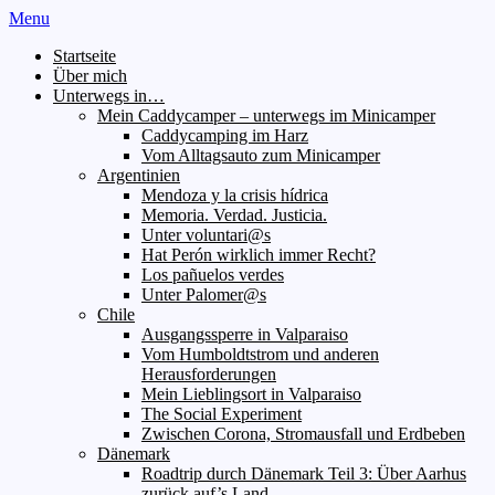
Menu
Startseite
Über mich
Unterwegs in…
Mein Caddycamper – unterwegs im Minicamper
Caddycamping im Harz
Vom Alltagsauto zum Minicamper
Argentinien
Mendoza y la crisis hídrica
Memoria. Verdad. Justicia.
Unter voluntari@s
Hat Perón wirklich immer Recht?
Los pañuelos verdes
Unter Palomer@s
Chile
Ausgangssperre in Valparaiso
Vom Humboldtstrom und anderen
Herausforderungen
Mein Lieblingsort in Valparaiso
The Social Experiment
Zwischen Corona, Stromausfall und Erdbeben
Dänemark
Roadtrip durch Dänemark Teil 3: Über Aarhus
zurück auf’s Land