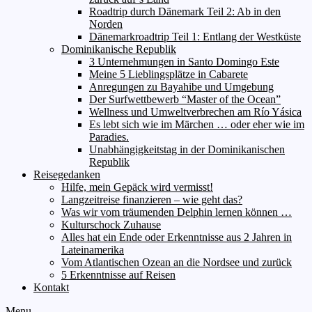
Roadtrip durch Dänemark Teil 2: Ab in den
Norden
Dänemarkroadtrip Teil 1: Entlang der Westküste
Dominikanische Republik
3 Unternehmungen in Santo Domingo Este
Meine 5 Lieblingsplätze in Cabarete
Anregungen zu Bayahibe und Umgebung
Der Surfwettbewerb “Master of the Ocean”
Wellness und Umweltverbrechen am Río Yásica
Es lebt sich wie im Märchen … oder eher wie im
Paradies.
Unabhängigkeitstag in der Dominikanischen
Republik
Reisegedanken
Hilfe, mein Gepäck wird vermisst!
Langzeitreise finanzieren – wie geht das?
Was wir vom träumenden Delphin lernen können …
Kulturschock Zuhause
Alles hat ein Ende oder Erkenntnisse aus 2 Jahren in
Lateinamerika
Vom Atlantischen Ozean an die Nordsee und zurück
5 Erkenntnisse auf Reisen
Kontakt
Menu