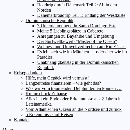
Roadtrip durch Dänemark Teil 2: Ab in den
Norden
Dänemarkroadtrip Teil 1: Entlang der Westküste
Dominikanische Republik
3 Unternehmungen in Santo Domingo Este
Meine 5 Lieblingsplätze in Cabarete
Anregungen zu Bayahibe und Umgebung
Der Surfwettbewerb “Master of the Ocean”
Wellness und Umweltverbrechen am Río Yásica
Es lebt sich wie im Märchen … oder eher wie im
Paradies.
Unabhängigkeitstag in der Dominikanischen
Republik
Reisegedanken
Hilfe, mein Gepäck wird vermisst!
Langzeitreise finanzieren – wie geht das?
Was wir vom träumenden Delphin lernen können …
Kulturschock Zuhause
Alles hat ein Ende oder Erkenntnisse aus 2 Jahren in
Lateinamerika
Vom Atlantischen Ozean an die Nordsee und zurück
5 Erkenntnisse auf Reisen
Kontakt
Menu