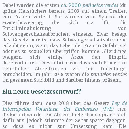
Dabei wurden die ersten
ca. 5.000
pañuelos verdes
(dt.
grüne Halstücher) bereits 2003 auf einem Treffen
von Frauen verteilt. Sie wurden zum Symbol der
Frauenbewegung, die sich u.a. für die
Entkriminalisierung von
Schwangerschaftsabbrüchen einsetzt. Zwar besagt
das Gesetz bereits, dass Schwangerschaftsabbrüche
erlaubt seien, wenn das Leben der Frau in Gefahr sei
oder es zu sexuellen Übergriffen komme. Allerdings
weigern sich einige Ärzte den Eingriff
durchzuführen. Dies führt dazu, dass sich Frauen zu
heimlichen Abtreibungen, z.T. mit Todesfolge,
entscheiden. Im Jahr 2018 waren die
pañuelos verdes
im gesamten Stadtbild und darüber hinaus präsent.
Ein neuer Gesetzesentwurf?
Dies führte dazu, dass 2018 über das Gesetz
Ley de
Interrupción Voluntaria del Embarazo (IVE)
neu
diskutiert wurde. Das Abgeordnetenhaus sprach sich
dafür aus, jedoch stimmte der Senat später dagegen,
so dass es nicht zur Umsetzung kam. Die