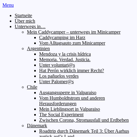
Menu
Startseite
Über mich
Unterwegs in…
Mein Caddycamper – unterwegs im Minicamper
Caddycamping im Harz
Vom Alltagsauto zum Minicamper
Argentinien
Mendoza y la crisis hídrica
Memoria. Verdad. Justicia.
Unter voluntari@s
Hat Perón wirklich immer Recht?
Los pañuelos verdes
Unter Palomer@s
Chile
Ausgangssperre in Valparaiso
Vom Humboldtstrom und anderen
Herausforderungen
Mein Lieblingsort in Valparaiso
The Social Experiment
Zwischen Corona, Stromausfall und Erdbeben
Dänemark
Roadtrip durch Dänemark Teil 3: Über Aarhus
zurück auf’s Land