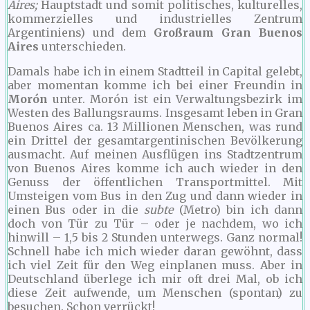
Aires;
Hauptstadt und somit politisches, kulturelles,
kommerzielles und industrielles Zentrum
Argentiniens) und dem
Großraum Gran Buenos
Aires
unterschieden.
Damals habe ich in einem Stadtteil in Capital gelebt,
aber momentan komme ich bei einer Freundin in
Morón
unter. Morón ist ein Verwaltungsbezirk im
Westen des Ballungsraums. Insgesamt leben in Gran
Buenos Aires ca. 13 Millionen Menschen, was rund
ein Drittel der gesamtargentinischen Bevölkerung
ausmacht. Auf meinen Ausflügen ins Stadtzentrum
von Buenos Aires komme ich auch wieder in den
Genuss der öffentlichen Transportmittel. Mit
Umsteigen vom Bus in den Zug und dann wieder in
einen Bus oder in die
subte
(Metro) bin ich dann
doch von Tür zu Tür – oder je nachdem, wo ich
hinwill – 1,5 bis 2 Stunden unterwegs. Ganz normal!
Schnell habe ich mich wieder daran gewöhnt, dass
ich viel Zeit für den Weg einplanen muss. Aber in
Deutschland überlege ich mir oft drei Mal, ob ich
diese Zeit aufwende, um Menschen (spontan) zu
besuchen. Schon verrückt!