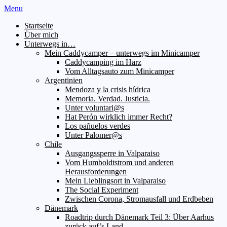
Menu
Startseite
Über mich
Unterwegs in…
Mein Caddycamper – unterwegs im Minicamper
Caddycamping im Harz
Vom Alltagsauto zum Minicamper
Argentinien
Mendoza y la crisis hídrica
Memoria. Verdad. Justicia.
Unter voluntari@s
Hat Perón wirklich immer Recht?
Los pañuelos verdes
Unter Palomer@s
Chile
Ausgangssperre in Valparaiso
Vom Humboldtstrom und anderen
Herausforderungen
Mein Lieblingsort in Valparaiso
The Social Experiment
Zwischen Corona, Stromausfall und Erdbeben
Dänemark
Roadtrip durch Dänemark Teil 3: Über Aarhus
zurück auf’s Land