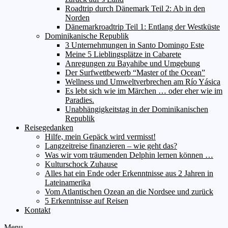
Roadtrip durch Dänemark Teil 2: Ab in den
Norden
Dänemarkroadtrip Teil 1: Entlang der Westküste
Dominikanische Republik
3 Unternehmungen in Santo Domingo Este
Meine 5 Lieblingsplätze in Cabarete
Anregungen zu Bayahibe und Umgebung
Der Surfwettbewerb “Master of the Ocean”
Wellness und Umweltverbrechen am Río Yásica
Es lebt sich wie im Märchen … oder eher wie im
Paradies.
Unabhängigkeitstag in der Dominikanischen
Republik
Reisegedanken
Hilfe, mein Gepäck wird vermisst!
Langzeitreise finanzieren – wie geht das?
Was wir vom träumenden Delphin lernen können …
Kulturschock Zuhause
Alles hat ein Ende oder Erkenntnisse aus 2 Jahren in
Lateinamerika
Vom Atlantischen Ozean an die Nordsee und zurück
5 Erkenntnisse auf Reisen
Kontakt
Menu