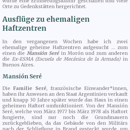
wurde eine Erinnerungskultur geschaffen und viele
Orte zu Gedenkstätten hergerichtet.
Ausflüge zu ehemaligen
Haftzentren
In den vergangenen Wochen habe ich zwei
ehemalige geheime Haftzentren aufgesucht … zum
einen die
Mansión Seré
in Morón und zum anderen
die
Ex-ESMA
(Escuela de Mecánica de la Armada)
in
Buenos Aires.
Mansión Seré
Die
Familie Seré
, französische Einwander*innen,
haben ihr Anwesen an den Staat Argentinien verkauft
und knapp 30 Jahre später wurde das Haus in einen
geheimen Haftort umfunktioniert. Von der Mansión
Seré, welche von März 1977 bis März 1978 als Haftort
fungierte, sind nur noch die Grundmauern
zurückgeblieben, da das Gebäude von den Militärs
nach der Schließung in Brand gesteckt wurde, um