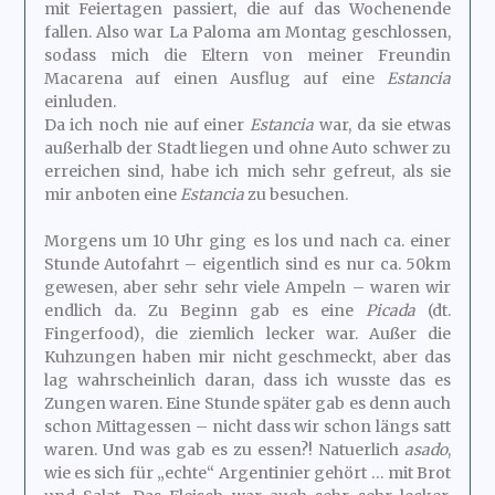
mit Feiertagen passiert, die auf das Wochenende
fallen. Also war La Paloma am Montag geschlossen,
sodass mich die Eltern von meiner Freundin
Macarena auf einen Ausflug auf eine
Estancia
einluden.
Da ich noch nie auf einer
Estancia
war, da sie etwas
außerhalb der Stadt liegen und ohne Auto schwer zu
erreichen sind, habe ich mich sehr gefreut, als sie
mir anboten eine
Estancia
zu besuchen.
Morgens um 10 Uhr ging es los und nach ca. einer
Stunde Autofahrt – eigentlich sind es nur ca. 50km
gewesen, aber sehr sehr viele Ampeln – waren wir
endlich da. Zu Beginn gab es eine
Picada
(dt.
Fingerfood), die ziemlich lecker war. Außer die
Kuhzungen haben mir nicht geschmeckt, aber das
lag wahrscheinlich daran, dass ich wusste das es
Zungen waren. Eine Stunde später gab es denn auch
schon Mittagessen – nicht dass wir schon längs satt
waren. Und was gab es zu essen?! Natuerlich
asado
,
wie es sich für „echte“ Argentinier gehört … mit Brot