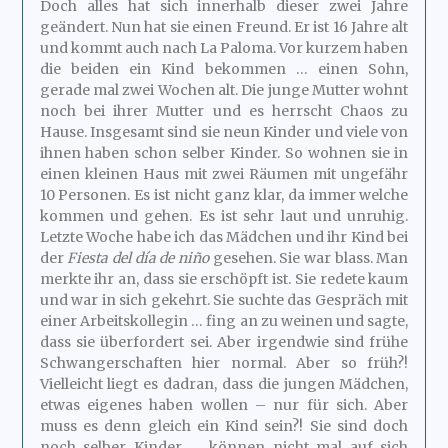
Doch alles hat sich innerhalb dieser zwei Jahre
geändert. Nun hat sie einen Freund. Er ist 16 Jahre alt
und kommt auch nach La Paloma. Vor kurzem haben
die beiden ein Kind bekommen … einen Sohn,
gerade mal zwei Wochen alt. Die junge Mutter wohnt
noch bei ihrer Mutter und es herrscht Chaos zu
Hause. Insgesamt sind sie neun Kinder und viele von
ihnen haben schon selber Kinder. So wohnen sie in
einen kleinen Haus mit zwei Räumen mit ungefähr
10 Personen. Es ist nicht ganz klar, da immer welche
kommen und gehen. Es ist sehr laut und unruhig.
Letzte Woche habe ich das Mädchen und ihr Kind bei
der
Fiesta del día de niño
gesehen. Sie war blass. Man
merkte ihr an, dass sie erschöpft ist. Sie redete kaum
und war in sich gekehrt. Sie suchte das Gespräch mit
einer Arbeitskollegin … fing an zu weinen und sagte,
dass sie überfordert sei. Aber irgendwie sind frühe
Schwangerschaften hier normal. Aber so früh?!
Vielleicht liegt es dadran, dass die jungen Mädchen,
etwas eigenes haben wollen – nur für sich. Aber
muss es denn gleich ein Kind sein?! Sie sind doch
noch selber Kinder … können nicht mal auf sich