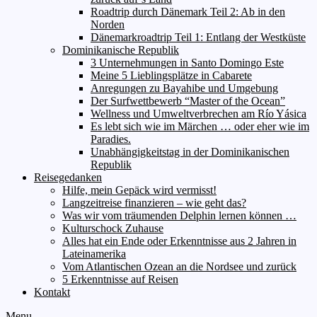
Roadtrip durch Dänemark Teil 2: Ab in den
Norden
Dänemarkroadtrip Teil 1: Entlang der Westküste
Dominikanische Republik
3 Unternehmungen in Santo Domingo Este
Meine 5 Lieblingsplätze in Cabarete
Anregungen zu Bayahibe und Umgebung
Der Surfwettbewerb “Master of the Ocean”
Wellness und Umweltverbrechen am Río Yásica
Es lebt sich wie im Märchen … oder eher wie im
Paradies.
Unabhängigkeitstag in der Dominikanischen
Republik
Reisegedanken
Hilfe, mein Gepäck wird vermisst!
Langzeitreise finanzieren – wie geht das?
Was wir vom träumenden Delphin lernen können …
Kulturschock Zuhause
Alles hat ein Ende oder Erkenntnisse aus 2 Jahren in
Lateinamerika
Vom Atlantischen Ozean an die Nordsee und zurück
5 Erkenntnisse auf Reisen
Kontakt
Menu