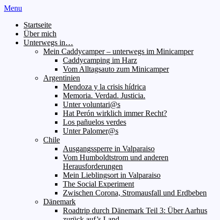
Menu
Startseite
Über mich
Unterwegs in…
Mein Caddycamper – unterwegs im Minicamper
Caddycamping im Harz
Vom Alltagsauto zum Minicamper
Argentinien
Mendoza y la crisis hídrica
Memoria. Verdad. Justicia.
Unter voluntari@s
Hat Perón wirklich immer Recht?
Los pañuelos verdes
Unter Palomer@s
Chile
Ausgangssperre in Valparaiso
Vom Humboldtstrom und anderen
Herausforderungen
Mein Lieblingsort in Valparaiso
The Social Experiment
Zwischen Corona, Stromausfall und Erdbeben
Dänemark
Roadtrip durch Dänemark Teil 3: Über Aarhus
zurück auf’s Land