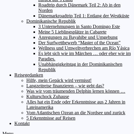
Roadtrip durch Dänemark Teil 2: Ab in den
Norden
Dänemarkroadtrip Teil 1: Entlang der Westküste
Dominikanische Republik
3 Unternehmungen in Santo Domingo Este
Meine 5 Lieblingsplätze in Cabarete
Anregungen zu Bayahibe und Umgebung
Der Surfwettbewerb “Master of the Ocean”
Wellness und Umweltverbrechen am Río Yásica
Es lebt sich wie im Märchen … oder eher wie im
Paradies.
Unabhängigkeitstag in der Dominikanischen
Republik
Reisegedanken
Hilfe, mein Gepäck wird vermisst!
Langzeitreise finanzieren – wie geht das?
Was wir vom träumenden Delphin lernen können …
Kulturschock Zuhause
Alles hat ein Ende oder Erkenntnisse aus 2 Jahren in
Lateinamerika
Vom Atlantischen Ozean an die Nordsee und zurück
5 Erkenntnisse auf Reisen
Kontakt
Menu