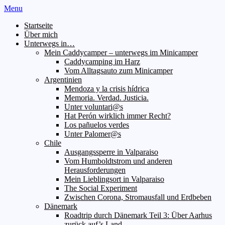
Menu
Startseite
Über mich
Unterwegs in…
Mein Caddycamper – unterwegs im Minicamper
Caddycamping im Harz
Vom Alltagsauto zum Minicamper
Argentinien
Mendoza y la crisis hídrica
Memoria. Verdad. Justicia.
Unter voluntari@s
Hat Perón wirklich immer Recht?
Los pañuelos verdes
Unter Palomer@s
Chile
Ausgangssperre in Valparaiso
Vom Humboldtstrom und anderen
Herausforderungen
Mein Lieblingsort in Valparaiso
The Social Experiment
Zwischen Corona, Stromausfall und Erdbeben
Dänemark
Roadtrip durch Dänemark Teil 3: Über Aarhus
zurück auf’s Land