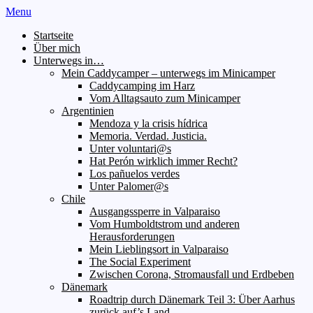
Menu
Startseite
Über mich
Unterwegs in…
Mein Caddycamper – unterwegs im Minicamper
Caddycamping im Harz
Vom Alltagsauto zum Minicamper
Argentinien
Mendoza y la crisis hídrica
Memoria. Verdad. Justicia.
Unter voluntari@s
Hat Perón wirklich immer Recht?
Los pañuelos verdes
Unter Palomer@s
Chile
Ausgangssperre in Valparaiso
Vom Humboldtstrom und anderen
Herausforderungen
Mein Lieblingsort in Valparaiso
The Social Experiment
Zwischen Corona, Stromausfall und Erdbeben
Dänemark
Roadtrip durch Dänemark Teil 3: Über Aarhus
zurück auf’s Land