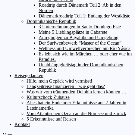
Roadtrip durch Dänemark Teil 2: Ab in den
Norden
Dänemarkroadtrip Teil 1: Entlang der Westküste
Dominikanische Republik
3 Unternehmungen in Santo Domingo Este
Meine 5 Lieblingsplätze in Cabarete
Anregungen zu Bayahibe und Umgebung
Der Surfwettbewerb “Master of the Ocean”
Wellness und Umweltverbrechen am Río Yásica
Es lebt sich wie im Märchen … oder eher wie im
Paradies.
Unabhängigkeitstag in der Dominikanischen
Republik
Reisegedanken
Hilfe, mein Gepäck wird vermisst!
Langzeitreise finanzieren – wie geht das?
Was wir vom träumenden Delphin lernen können …
Kulturschock Zuhause
Alles hat ein Ende oder Erkenntnisse aus 2 Jahren in
Lateinamerika
Vom Atlantischen Ozean an die Nordsee und zurück
5 Erkenntnisse auf Reisen
Kontakt
Menu