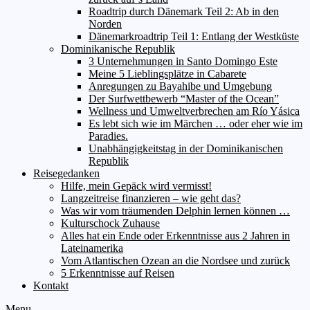
Roadtrip durch Dänemark Teil 2: Ab in den
Norden
Dänemarkroadtrip Teil 1: Entlang der Westküste
Dominikanische Republik
3 Unternehmungen in Santo Domingo Este
Meine 5 Lieblingsplätze in Cabarete
Anregungen zu Bayahibe und Umgebung
Der Surfwettbewerb “Master of the Ocean”
Wellness und Umweltverbrechen am Río Yásica
Es lebt sich wie im Märchen … oder eher wie im
Paradies.
Unabhängigkeitstag in der Dominikanischen
Republik
Reisegedanken
Hilfe, mein Gepäck wird vermisst!
Langzeitreise finanzieren – wie geht das?
Was wir vom träumenden Delphin lernen können …
Kulturschock Zuhause
Alles hat ein Ende oder Erkenntnisse aus 2 Jahren in
Lateinamerika
Vom Atlantischen Ozean an die Nordsee und zurück
5 Erkenntnisse auf Reisen
Kontakt
Menu