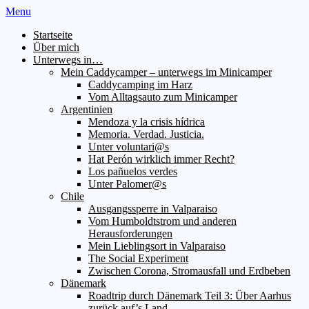
Menu
Startseite
Über mich
Unterwegs in…
Mein Caddycamper – unterwegs im Minicamper
Caddycamping im Harz
Vom Alltagsauto zum Minicamper
Argentinien
Mendoza y la crisis hídrica
Memoria. Verdad. Justicia.
Unter voluntari@s
Hat Perón wirklich immer Recht?
Los pañuelos verdes
Unter Palomer@s
Chile
Ausgangssperre in Valparaiso
Vom Humboldtstrom und anderen
Herausforderungen
Mein Lieblingsort in Valparaiso
The Social Experiment
Zwischen Corona, Stromausfall und Erdbeben
Dänemark
Roadtrip durch Dänemark Teil 3: Über Aarhus
zurück auf’s Land