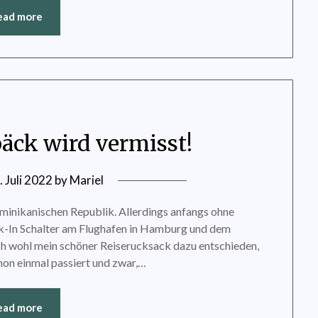
ead more
päck wird vermisst!
. Juli 2022
by
Mariel
Dominikanischen Republik. Allerdings anfangs ohne
-In Schalter am Flughafen in Hamburg und dem
ch wohl mein schöner Reiserucksack dazu entschieden,
chon einmal passiert und zwar,…
ead more