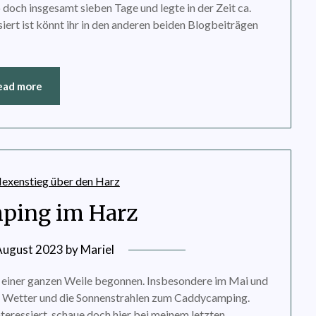
b doch insgesamt sieben Tage und legte in der Zeit ca.
ert ist könnt ihr in den anderen beiden Blogbeiträgen
ead more
ping im Harz
August 2023
by
Mariel
 einer ganzen Weile begonnen. Insbesondere im Mai und
te Wetter und die Sonnenstrahlen zum Caddycamping.
teressiert, schaue doch hier bei meinem letzten