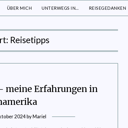
ÜBER MICH
UNTERWEGS IN…
REISEGEDANKEN
rt:
Reisetipps
– meine Erfahrungen in
namerika
ktober 2024
by
Mariel