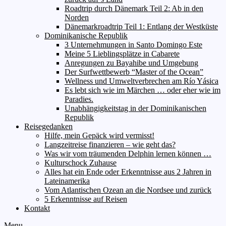
Roadtrip durch Dänemark Teil 2: Ab in den
Norden
Dänemarkroadtrip Teil 1: Entlang der Westküste
Dominikanische Republik
3 Unternehmungen in Santo Domingo Este
Meine 5 Lieblingsplätze in Cabarete
Anregungen zu Bayahibe und Umgebung
Der Surfwettbewerb “Master of the Ocean”
Wellness und Umweltverbrechen am Río Yásica
Es lebt sich wie im Märchen … oder eher wie im
Paradies.
Unabhängigkeitstag in der Dominikanischen
Republik
Reisegedanken
Hilfe, mein Gepäck wird vermisst!
Langzeitreise finanzieren – wie geht das?
Was wir vom träumenden Delphin lernen können …
Kulturschock Zuhause
Alles hat ein Ende oder Erkenntnisse aus 2 Jahren in
Lateinamerika
Vom Atlantischen Ozean an die Nordsee und zurück
5 Erkenntnisse auf Reisen
Kontakt
Menu