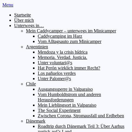
Menu
Startseite
Über mich
Unterwegs in…
Mein Caddycamper – unterwegs im Minicamper
Caddycamping im Harz
Vom Alltagsauto zum Minicamper
Argentinien
Mendoza y la crisis hídrica
Memoria. Verdad. Justicia.
Unter voluntari@s
Hat Perón wirklich immer Recht?
Los pañuelos verdes
Unter Palomer@s
Chile
Ausgangssperre in Valparaiso
Vom Humboldtstrom und anderen
Herausforderungen
Mein Lieblingsort in Valparaiso
The Social Experiment
Zwischen Corona, Stromausfall und Erdbeben
Dänemark
Roadtrip durch Dänemark Teil 3: Über Aarhus
zurück auf’s Land