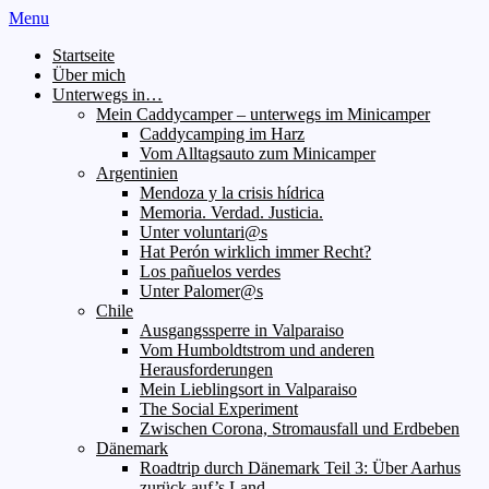
Menu
Startseite
Über mich
Unterwegs in…
Mein Caddycamper – unterwegs im Minicamper
Caddycamping im Harz
Vom Alltagsauto zum Minicamper
Argentinien
Mendoza y la crisis hídrica
Memoria. Verdad. Justicia.
Unter voluntari@s
Hat Perón wirklich immer Recht?
Los pañuelos verdes
Unter Palomer@s
Chile
Ausgangssperre in Valparaiso
Vom Humboldtstrom und anderen
Herausforderungen
Mein Lieblingsort in Valparaiso
The Social Experiment
Zwischen Corona, Stromausfall und Erdbeben
Dänemark
Roadtrip durch Dänemark Teil 3: Über Aarhus
zurück auf’s Land