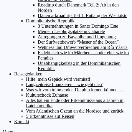
Roadtrip durch Dänemark Teil 2: Ab in den
Norden
Dänemarkroadtrip Teil 1: Entlang der Westküste
Dominikanische Republik
3 Unternehmungen in Santo Domingo Este
Meine 5 Lieblingsplätze in Cabarete
Anregungen zu Bayahibe und Umgebung
Der Surfwettbewerb “Master of the Ocean”
Wellness und Umweltverbrechen am Río Yásica
Es lebt sich wie im Märchen … oder eher wie im
Paradies.
Unabhängigkeitstag in der Dominikanischen
Republik
Reisegedanken
Hilfe, mein Gepäck wird vermisst!
Langzeitreise finanzieren – wie geht das?
Was wir vom träumenden Delphin lernen können …
Kulturschock Zuhause
Alles hat ein Ende oder Erkenntnisse aus 2 Jahren in
Lateinamerika
Vom Atlantischen Ozean an die Nordsee und zurück
5 Erkenntnisse auf Reisen
Kontakt
Menu