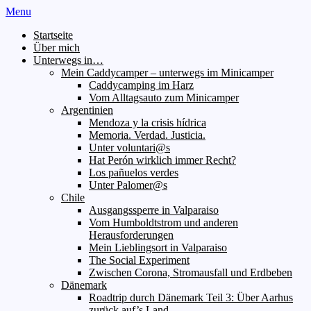
Menu
Startseite
Über mich
Unterwegs in…
Mein Caddycamper – unterwegs im Minicamper
Caddycamping im Harz
Vom Alltagsauto zum Minicamper
Argentinien
Mendoza y la crisis hídrica
Memoria. Verdad. Justicia.
Unter voluntari@s
Hat Perón wirklich immer Recht?
Los pañuelos verdes
Unter Palomer@s
Chile
Ausgangssperre in Valparaiso
Vom Humboldtstrom und anderen
Herausforderungen
Mein Lieblingsort in Valparaiso
The Social Experiment
Zwischen Corona, Stromausfall und Erdbeben
Dänemark
Roadtrip durch Dänemark Teil 3: Über Aarhus
zurück auf’s Land