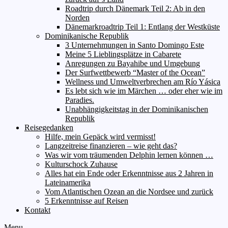
Roadtrip durch Dänemark Teil 2: Ab in den
Norden
Dänemarkroadtrip Teil 1: Entlang der Westküste
Dominikanische Republik
3 Unternehmungen in Santo Domingo Este
Meine 5 Lieblingsplätze in Cabarete
Anregungen zu Bayahibe und Umgebung
Der Surfwettbewerb “Master of the Ocean”
Wellness und Umweltverbrechen am Río Yásica
Es lebt sich wie im Märchen … oder eher wie im
Paradies.
Unabhängigkeitstag in der Dominikanischen
Republik
Reisegedanken
Hilfe, mein Gepäck wird vermisst!
Langzeitreise finanzieren – wie geht das?
Was wir vom träumenden Delphin lernen können …
Kulturschock Zuhause
Alles hat ein Ende oder Erkenntnisse aus 2 Jahren in
Lateinamerika
Vom Atlantischen Ozean an die Nordsee und zurück
5 Erkenntnisse auf Reisen
Kontakt
Menu